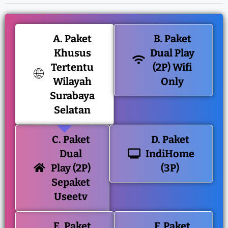
A. Paket
B. Paket
Khusus
Dual Play
Tertentu
(2P) Wifi
Wilayah
Only
Surabaya
Selatan
C. Paket
D. Paket
Dual
IndiHome
Play (2P)
(3P)
Sepaket
Useetv
E. Paket
F. Paket