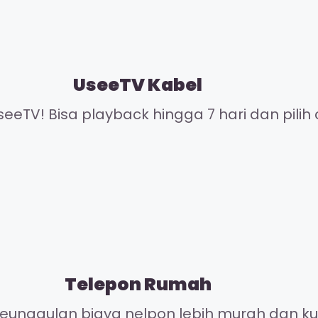
UseeTV Kabel
eeTV! Bisa playback hingga 7 hari dan pilih 
Telepon Rumah
unggulan biaya nelpon lebih murah dan kual