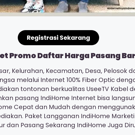
Registrasi Sekarang
t Promo Daftar Harga Pasang Baru
ar, Kelurahan, Kecamatan, Desa, Pelosok da
ngsa melalui Internet 100% Fiber Optic den
ediakan tontonan berkualitas UseeTV Kabel
kan pasang IndiHome Internet bisa langsu
ndiHome Cepat dan Mudah dengan mengguna
ediakan. Paket Langganan IndiHome Market
our dan Pasang Sekarang IndiHome Juga D