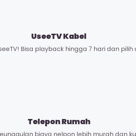
UseeTV Kabel
eeTV! Bisa playback hingga 7 hari dan pilih 
Telepon Rumah
unggulan biaya nelpon lebih murah dan kual