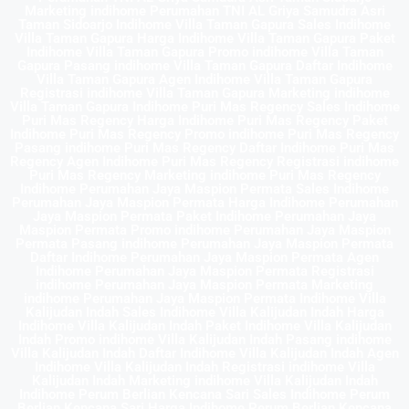
Marketing indihome Perumahan TNI AL Griya Samudra Asri
Taman Sidoarjo Indihome Villa Taman Gapura Sales Indihome
Villa Taman Gapura Harga Indihome Villa Taman Gapura Paket
Indihome Villa Taman Gapura Promo indihome Villa Taman
Gapura Pasang indihome Villa Taman Gapura Daftar Indihome
Villa Taman Gapura Agen Indihome Villa Taman Gapura
Registrasi indihome Villa Taman Gapura Marketing indihome
Villa Taman Gapura Indihome Puri Mas Regency Sales Indihome
Puri Mas Regency Harga Indihome Puri Mas Regency Paket
Indihome Puri Mas Regency Promo indihome Puri Mas Regency
Pasang indihome Puri Mas Regency Daftar Indihome Puri Mas
Regency Agen Indihome Puri Mas Regency Registrasi indihome
Puri Mas Regency Marketing indihome Puri Mas Regency
Indihome Perumahan Jaya Maspion Permata Sales Indihome
Perumahan Jaya Maspion Permata Harga Indihome Perumahan
Jaya Maspion Permata Paket Indihome Perumahan Jaya
Maspion Permata Promo indihome Perumahan Jaya Maspion
Permata Pasang indihome Perumahan Jaya Maspion Permata
Daftar Indihome Perumahan Jaya Maspion Permata Agen
Indihome Perumahan Jaya Maspion Permata Registrasi
indihome Perumahan Jaya Maspion Permata Marketing
indihome Perumahan Jaya Maspion Permata Indihome Villa
Kalijudan Indah Sales Indihome Villa Kalijudan Indah Harga
Indihome Villa Kalijudan Indah Paket Indihome Villa Kalijudan
Indah Promo indihome Villa Kalijudan Indah Pasang indihome
Villa Kalijudan Indah Daftar Indihome Villa Kalijudan Indah Agen
Indihome Villa Kalijudan Indah Registrasi indihome Villa
Kalijudan Indah Marketing indihome Villa Kalijudan Indah
Indihome Perum Berlian Kencana Sari Sales Indihome Perum
Berlian Kencana Sari Harga Indihome Perum Berlian Kencana