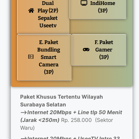
Dual
IndiHome
Play (2P)
(3P)
Sepaket
Useetv
E. Paket
F. Paket
Bundling
Gamer
Smart
(3P)
Camera
(3P)
Paket Khusus Tertentu Wilayah
Surabaya Selatan
—>
Internet 20Mbps + Line tlp 50 Menit
(Jarak <250m)
Rp. 258.000 (Sektor
Waru)
—>Internet 20Mbps + UseeTV Intro 33