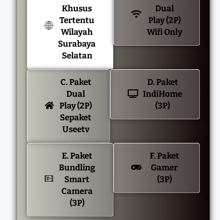
Khusus
Dual
Tertentu
Play (2P)
Wilayah
Wifi Only
Surabaya
Selatan
C. Paket
D. Paket
Dual
IndiHome
Play (2P)
(3P)
Sepaket
Useetv
E. Paket
F. Paket
Bundling
Gamer
Smart
(3P)
Camera
(3P)