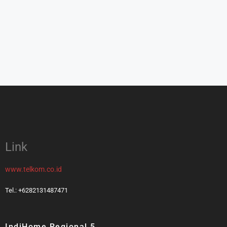
Link
www.telkom.co.id
Tel.: +6282131487471
IndiHome Regional 5