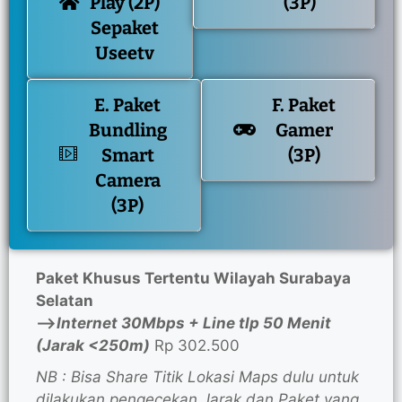
Play (2P)
(3P)
Sepaket
Useetv
E. Paket
F. Paket
Bundling
Gamer
Smart
(3P)
Camera
(3P)
Paket Khusus Tertentu Wilayah Surabaya
Selatan
—>
Internet 30Mbps + Line tlp 50 Menit
(Jarak <250m)
Rp 302.500
NB : Bisa Share Titik Lokasi Maps dulu untuk
dilakukan pengecekan Jarak dan Paket yang