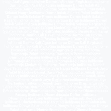
Indah Asri Agen Indihome Darmo Indah Asri Registrasi indihome
Darmo Indah Asri Marketing indihome Darmo Indah Asri
Indihome Darmo Indah Selatan Sales Indihome Darmo Indah
Selatan Harga Indihome Darmo Indah Selatan Paket Indihome
Darmo Indah Selatan Promo indihome Darmo Indah Selatan
Pasang indihome Darmo Indah Selatan Daftar Indihome Darmo
Indah Selatan Agen Indihome Darmo Indah Selatan Registrasi
indihome Darmo Indah Selatan Marketing indihome Darmo Indah
Selatan Indihome Darmo Kali Sales Indihome Darmo Kali Harga
Indihome Darmo Kali Paket Indihome Darmo Kali Promo
indihome Darmo Kali Pasang indihome Darmo Kali Daftar
Indihome Darmo Kali Agen Indihome Darmo Kali Registrasi
indihome Darmo Kali Marketing indihome Darmo Kali Indihome
Darmorejo Sales Indihome Darmorejo Harga Indihome
Darmorejo Paket Indihome Darmorejo Promo indihome
Darmorejo Pasang indihome Darmorejo Daftar Indihome
Darmorejo Agen Indihome Darmorejo Registrasi indihome
Darmorejo Marketing indihome Darmorejo Indihome Demak
Jaya Sales Indihome Demak Jaya Harga Indihome Demak Jaya
Paket Indihome Demak Jaya Promo indihome Demak Jaya
Pasang indihome Demak Jaya Daftar Indihome Demak Jaya
Agen Indihome Demak Jaya Registrasi indihome Demak Jaya
Marketing indihome Demak Jaya Indihome Dharmahusada
Sales Indihome Dharmahusada Harga Indihome Dharmahusada
Paket Indihome Dharmahusada Promo indihome Dharmahusada
Pasang indihome Dharmahusada Daftar Indihome
Dharmahusada Agen Indihome Dharmahusada Registrasi
indihome Dharmahusada Marketing indihome Dharmahusada
Indihome Dinoyo Sales Indihome Dinoyo Harga Indihome Dinoyo
Paket Indihome Dinoyo Promo indihome Dinoyo Pasang