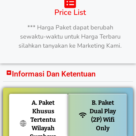
Price List
*** Harga Paket dapat berubah
sewaktu-waktu untuk Harga Terbaru
silahkan tanyakan ke Marketing Kami.
Informasi Dan Ketentuan
A. Paket
B. Paket
Khusus
Dual Play
Tertentu
(2P) Wifi
Wilayah
Only