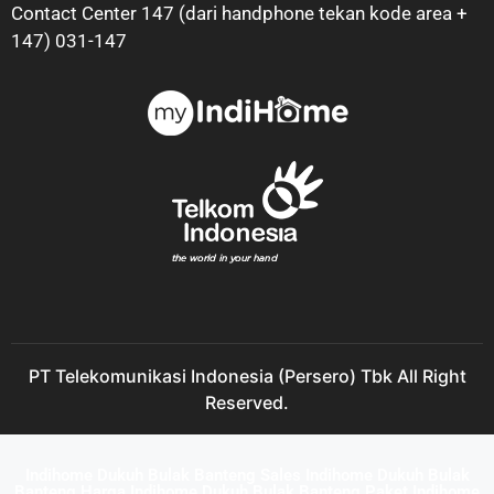
Contact Center 147 (dari handphone tekan kode area +
147) 031-147
PT Telekomunikasi Indonesia (Persero) Tbk All Right
Reserved.
Indihome Dukuh Bulak Banteng Sales Indihome Dukuh Bulak
Banteng Harga Indihome Dukuh Bulak Banteng Paket Indihome