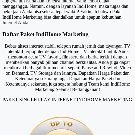
anggota tim Anda dan koneksi internet yang lemot dapat
mengganggu. Namun, dengan layanan IndiHome, maka tugas dan
pekerjaan Anda bisa selesai tepat waktu! Yakinlah bahwa Paket
IndiHome Marketing
bisa diandalkan untuk apapun kebutuhan
Internet Anda.
Daftar Paket IndiHome Marketing
Bebas akses internet stabil, telepon rumah jernih dan tayangan TV
interaktif terpopuler dengan IndiHome TV interaktif untuk Anda
menonton acara TV favorit, film seru dan berita terkini dengan
memberikan banyak pilihan channel berkualitas. Anda juga dapat
menikmati berbagai fitur menarik seperti Pause and Rewind, Video
on Demand, TV Storage dan lainnya. Dapatkan Harga Paket dan
Ketentuanya sekarang juga. Dapatkan Harga Paket dan
Ketentuanya sekarang juga s
egera hubungi Team kami
IndiHome
Marketing
Selamat Berlangganan!
PAKET SINGLE PLAY INTERNET INDIHOME MARKETING