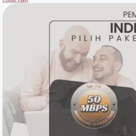
Update Paket