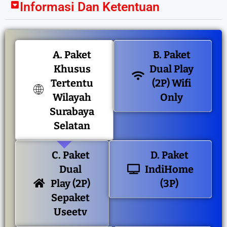
Informasi Dan Ketentuan
A. Paket
B. Paket
Khusus
Dual Play
Tertentu
(2P) Wifi
Wilayah
Only
Surabaya
Selatan
C. Paket
D. Paket
Dual
IndiHome
Play (2P)
(3P)
Sepaket
Useetv