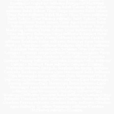
Bronggalan Registrasi indihome Bronggalan Marketing
indihome Bronggalan Indihome Bulak Rukem Timur Sales
Indihome Bulak Rukem Timur Harga Indihome Bulak Rukem
Timur Paket Indihome Bulak Rukem Timur Promo indihome
Bulak Rukem Timur Pasang indihome Bulak Rukem Timur
Daftar Indihome Bulak Rukem Timur Agen Indihome Bulak
Rukem Timur Registrasi indihome Bulak Rukem Timur
Marketing indihome Bulak Rukem Timur Indihome Bulakjaya
Sales Indihome Bulakjaya Harga Indihome Bulakjaya Paket
Indihome Bulakjaya Promo indihome Bulakjaya Pasang
indihome Bulakjaya Daftar Indihome Bulakjaya Agen Indihome
Bulakjaya Registrasi indihome Bulakjaya Marketing indihome
Bulakjaya Indihome Cempaka Surabaya Sales Indihome
Cempaka Surabaya Harga Indihome Cempaka Surabaya Paket
Indihome Cempaka Surabaya Promo indihome Cempaka
Surabaya Pasang indihome Cempaka Surabaya Daftar Indihome
Cempaka Surabaya Agen Indihome Cempaka Surabaya
Registrasi indihome Cempaka Surabaya Marketing indihome
Cempaka Surabaya Indihome Cipta Menanggal Sales Indihome
Cipta Menanggal Harga Indihome Cipta Menanggal Paket
Indihome Cipta Menanggal Promo indihome Cipta Menanggal
Pasang indihome Cipta Menanggal Daftar Indihome Cipta
Menanggal Agen Indihome Cipta Menanggal Registrasi
indihome Cipta Menanggal Marketing indihome Cipta
Menanggal Indihome Cisedane Sales Indihome Cisedane Harga
Indihome Cisedane Paket Indihome Cisedane Promo indihome
Cisedane Pasang indihome Cisedane Daftar Indihome Cisedane
Agen Indihome Cisedane Registrasi indihome Cisedane
Marketing indihome Cisedane