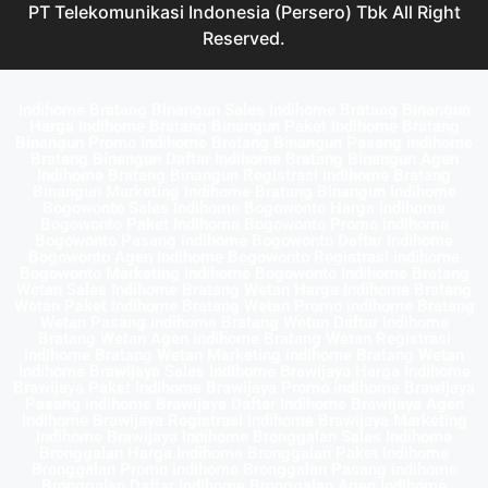
PT Telekomunikasi Indonesia (Persero) Tbk All Right
Reserved.
Indihome Bratang Binangun Sales Indihome Bratang Binangun
Harga Indihome Bratang Binangun Paket Indihome Bratang
Binangun Promo indihome Bratang Binangun Pasang indihome
Bratang Binangun Daftar Indihome Bratang Binangun Agen
Indihome Bratang Binangun Registrasi indihome Bratang
Binangun Marketing indihome Bratang Binangun Indihome
Bogowonto Sales Indihome Bogowonto Harga Indihome
Bogowonto Paket Indihome Bogowonto Promo indihome
Bogowonto Pasang indihome Bogowonto Daftar Indihome
Bogowonto Agen Indihome Bogowonto Registrasi indihome
Bogowonto Marketing indihome Bogowonto Indihome Bratang
Wetan Sales Indihome Bratang Wetan Harga Indihome Bratang
Wetan Paket Indihome Bratang Wetan Promo indihome Bratang
Wetan Pasang indihome Bratang Wetan Daftar Indihome
Bratang Wetan Agen Indihome Bratang Wetan Registrasi
indihome Bratang Wetan Marketing indihome Bratang Wetan
Indihome Brawijaya Sales Indihome Brawijaya Harga Indihome
Brawijaya Paket Indihome Brawijaya Promo indihome Brawijaya
Pasang indihome Brawijaya Daftar Indihome Brawijaya Agen
Indihome Brawijaya Registrasi indihome Brawijaya Marketing
indihome Brawijaya Indihome Bronggalan Sales Indihome
Bronggalan Harga Indihome Bronggalan Paket Indihome
Bronggalan Promo indihome Bronggalan Pasang indihome
Bronggalan Daftar Indihome Bronggalan Agen Indihome