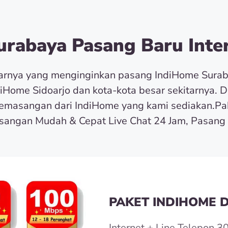
rabaya Pasang Baru Inter
tarnya yang menginginkan pasang IndiHome Sura
diHome Sidoarjo dan kota-kota besar sekitarnya. 
masangan dari IndiHome yang kami sediakan.Pa
angan Mudah & Cepat Live Chat 24 Jam, Pasang 
PAKET INDIHOME D
Internet + Line Telepon 3