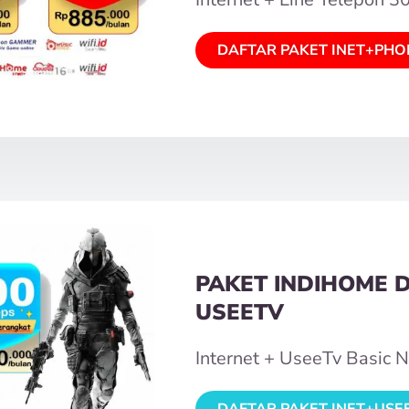
DAFTAR PAKET INET+PHO
PAKET INDIHOME 
USEETV
Internet + UseeTv Basic 
DAFTAR PAKET INET+USE