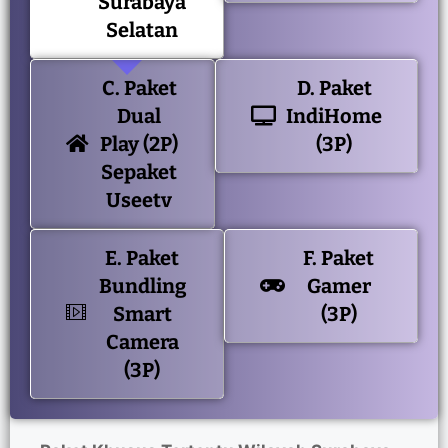
Surabaya
Selatan
C. Paket
D. Paket
Dual
IndiHome
Play (2P)
(3P)
Sepaket
Useetv
E. Paket
F. Paket
Bundling
Gamer
Smart
(3P)
Camera
(3P)