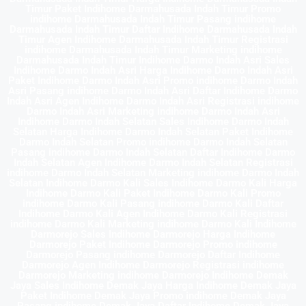
Timur Paket Indihome Darmahusada Indah Timur Promo
indihome Darmahusada Indah Timur Pasang indihome
Darmahusada Indah Timur Daftar Indihome Darmahusada Indah
Timur Agen Indihome Darmahusada Indah Timur Registrasi
indihome Darmahusada Indah Timur Marketing indihome
Darmahusada Indah Timur Indihome Darmo Indah Asri Sales
Indihome Darmo Indah Asri Harga Indihome Darmo Indah Asri
Paket Indihome Darmo Indah Asri Promo indihome Darmo Indah
Asri Pasang indihome Darmo Indah Asri Daftar Indihome Darmo
Indah Asri Agen Indihome Darmo Indah Asri Registrasi indihome
Darmo Indah Asri Marketing indihome Darmo Indah Asri
Indihome Darmo Indah Selatan Sales Indihome Darmo Indah
Selatan Harga Indihome Darmo Indah Selatan Paket Indihome
Darmo Indah Selatan Promo indihome Darmo Indah Selatan
Pasang indihome Darmo Indah Selatan Daftar Indihome Darmo
Indah Selatan Agen Indihome Darmo Indah Selatan Registrasi
indihome Darmo Indah Selatan Marketing indihome Darmo Indah
Selatan Indihome Darmo Kali Sales Indihome Darmo Kali Harga
Indihome Darmo Kali Paket Indihome Darmo Kali Promo
indihome Darmo Kali Pasang indihome Darmo Kali Daftar
Indihome Darmo Kali Agen Indihome Darmo Kali Registrasi
indihome Darmo Kali Marketing indihome Darmo Kali Indihome
Darmorejo Sales Indihome Darmorejo Harga Indihome
Darmorejo Paket Indihome Darmorejo Promo indihome
Darmorejo Pasang indihome Darmorejo Daftar Indihome
Darmorejo Agen Indihome Darmorejo Registrasi indihome
Darmorejo Marketing indihome Darmorejo Indihome Demak
Jaya Sales Indihome Demak Jaya Harga Indihome Demak Jaya
Paket Indihome Demak Jaya Promo indihome Demak Jaya
Pasang indihome Demak Jaya Daftar Indihome Demak Jaya