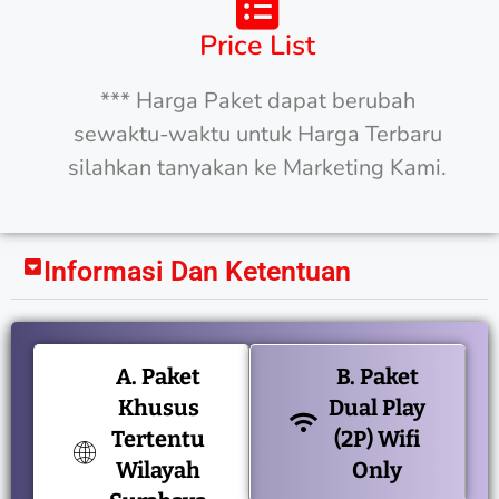
Price List
*** Harga Paket dapat berubah
sewaktu-waktu untuk Harga Terbaru
silahkan tanyakan ke Marketing Kami.
Informasi Dan Ketentuan
A. Paket
B. Paket
Khusus
Dual Play
Tertentu
(2P) Wifi
Wilayah
Only