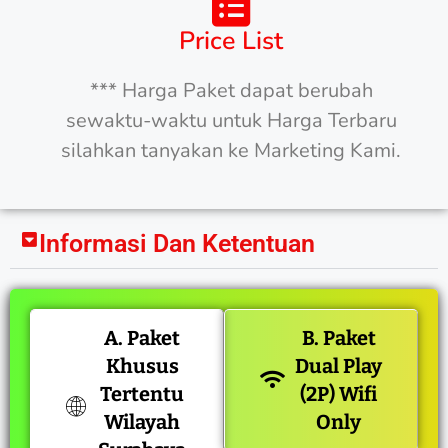
Price List
*** Harga Paket dapat berubah
sewaktu-waktu untuk Harga Terbaru
silahkan tanyakan ke Marketing Kami.
Informasi Dan Ketentuan
A. Paket
B. Paket
Khusus
Dual Play
Tertentu
(2P) Wifi
Wilayah
Only