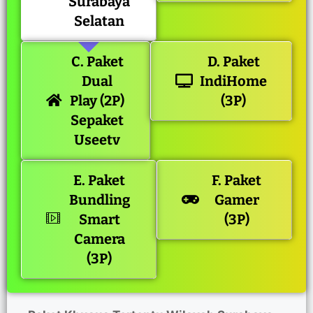
Surabaya
Selatan
C. Paket
D. Paket
Dual
IndiHome
Play (2P)
(3P)
Sepaket
Useetv
E. Paket
F. Paket
Bundling
Gamer
Smart
(3P)
Camera
(3P)