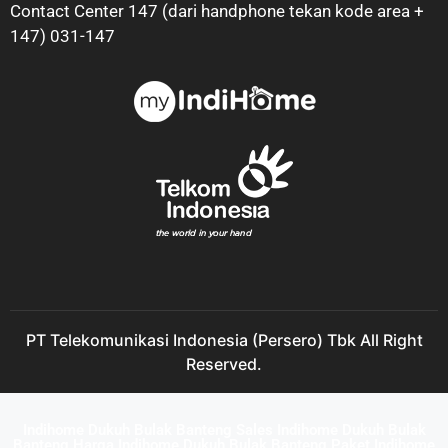
Contact Center 147 (dari handphone tekan kode area +
147) 031-147
PT Telekomunikasi Indonesia (Persero) Tbk All Right
Reserved.
Indihome Dukuh Bulak Banteng Sales Indihome Dukuh Bulak
Banteng Harga Indihome Dukuh Bulak Banteng Paket Indihome