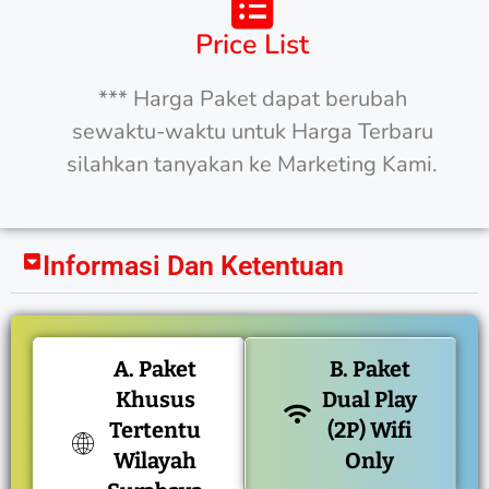
Price List
*** Harga Paket dapat berubah
sewaktu-waktu untuk Harga Terbaru
silahkan tanyakan ke Marketing Kami.
Informasi Dan Ketentuan
A. Paket
B. Paket
Khusus
Dual Play
Tertentu
(2P) Wifi
Wilayah
Only