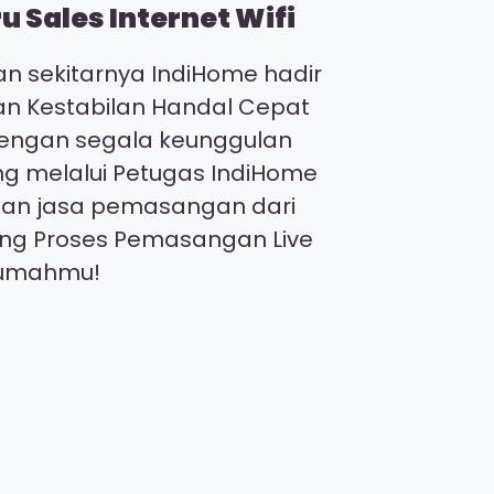
 Sales Internet Wifi
n sekitarnya IndiHome hadir
gan Kestabilan Handal Cepat
 dengan segala keunggulan
ng melalui Petugas IndiHome
kan jasa pemasangan dari
ing Proses Pemasangan Live
irumahmu!