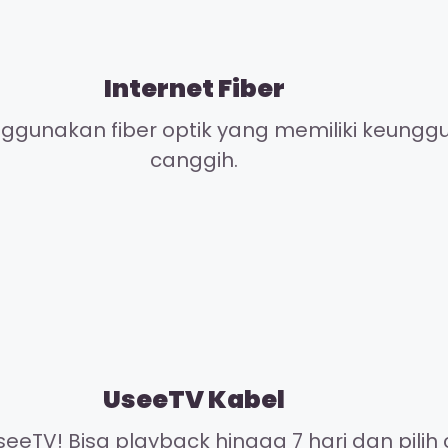
Internet Fiber
gunakan fiber optik yang memiliki keunggul
canggih.
UseeTV Kabel
eeTV! Bisa playback hingga 7 hari dan pilih 