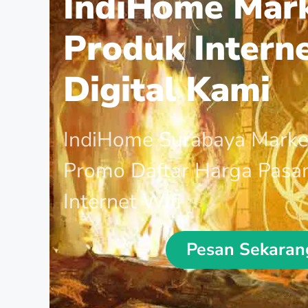
IndiHome Mar
Produk Intern
Digital Kami
IndiHome Surabaya Marke
Promo Daftar Harga Pasa
Internet Wifi
Pesan Sekaran