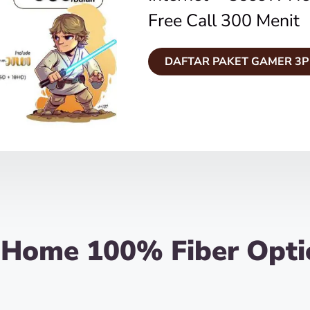
Free Call 300 Menit
DAFTAR PAKET GAMER 3P
iHome 100% Fiber Opti