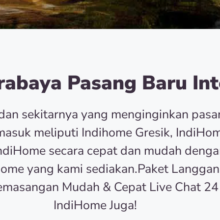
abaya Pasang Baru Int
dan sekitarnya yang menginginkan pas
asuk meliputi Indihome Gresik, IndiHom
r IndiHome secara cepat dan mudah deng
Home yang kami sediakan.Paket Langgan
emasangan Mudah & Cepat Live Chat 24
IndiHome Juga!