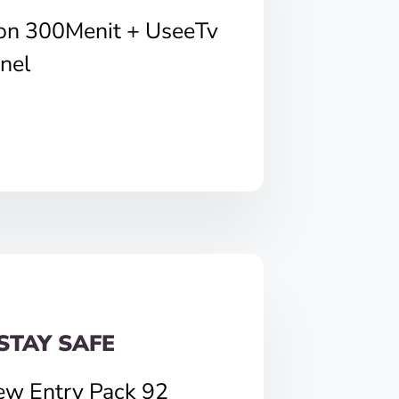
pon 300Menit + UseeTv
nel
STAY SAFE
ew Entry Pack 92