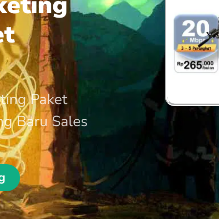
keting
et
ting Paket
ng Baru Sales
g