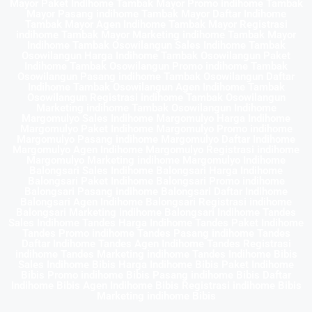
Mayor Paket Indihome Tambak Mayor Promo indihome Tambak
Mayor Pasang indihome Tambak Mayor Daftar Indihome
Tambak Mayor Agen Indihome Tambak Mayor Registrasi
indihome Tambak Mayor Marketing indihome Tambak Mayor
Indihome Tambak Osowilangun Sales Indihome Tambak
Osowilangun Harga Indihome Tambak Osowilangun Paket
Indihome Tambak Osowilangun Promo indihome Tambak
Osowilangun Pasang indihome Tambak Osowilangun Daftar
Indihome Tambak Osowilangun Agen Indihome Tambak
Osowilangun Registrasi indihome Tambak Osowilangun
Marketing indihome Tambak Osowilangun Indihome
Margomulyo Sales Indihome Margomulyo Harga Indihome
Margomulyo Paket Indihome Margomulyo Promo indihome
Margomulyo Pasang indihome Margomulyo Daftar Indihome
Margomulyo Agen Indihome Margomulyo Registrasi indihome
Margomulyo Marketing indihome Margomulyo Indihome
Balongsari Sales Indihome Balongsari Harga Indihome
Balongsari Paket Indihome Balongsari Promo indihome
Balongsari Pasang indihome Balongsari Daftar Indihome
Balongsari Agen Indihome Balongsari Registrasi indihome
Balongsari Marketing indihome Balongsari Indihome Tandes
Sales Indihome Tandes Harga Indihome Tandes Paket Indihome
Tandes Promo indihome Tandes Pasang indihome Tandes
Daftar Indihome Tandes Agen Indihome Tandes Registrasi
indihome Tandes Marketing indihome Tandes Indihome Bibis
Sales Indihome Bibis Harga Indihome Bibis Paket Indihome
Bibis Promo indihome Bibis Pasang indihome Bibis Daftar
Indihome Bibis Agen Indihome Bibis Registrasi indihome Bibis
Marketing indihome Bibis