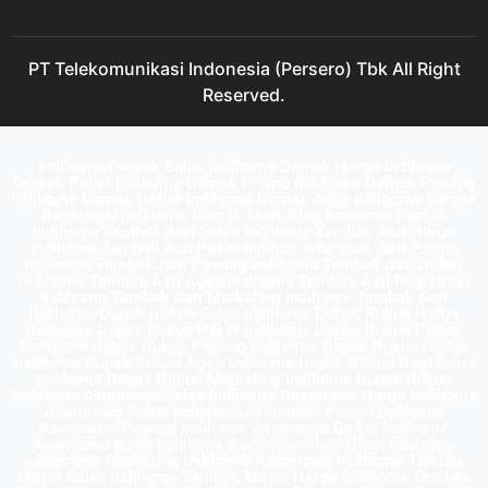
PT Telekomunikasi Indonesia (Persero) Tbk All Right
Reserved.
Indihome Demak Sales Indihome Demak Harga Indihome
Demak Paket Indihome Demak Promo indihome Demak Pasang
indihome Demak Daftar Indihome Demak Agen Indihome Demak
Registrasi indihome Demak Marketing indihome Demak
Indihome Tambak Asri Sales Indihome Tambak Asri Harga
Indihome Tambak Asri Paket Indihome Tambak Asri Promo
indihome Tambak Asri Pasang indihome Tambak Asri Daftar
Indihome Tambak Asri Agen Indihome Tambak Asri Registrasi
indihome Tambak Asri Marketing indihome Tambak Asri
Indihome Dupak Rukun Sales Indihome Dupak Rukun Harga
Indihome Dupak Rukun Paket Indihome Dupak Rukun Promo
indihome Dupak Rukun Pasang indihome Dupak Rukun Daftar
Indihome Dupak Rukun Agen Indihome Dupak Rukun Registrasi
indihome Dupak Rukun Marketing indihome Dupak Rukun
Indihome Asemrowo Sales Indihome Asemrowo Harga Indihome
Asemrowo Paket Indihome Asemrowo Promo indihome
Asemrowo Pasang indihome Asemrowo Daftar Indihome
Asemrowo Agen Indihome Asemrowo Registrasi indihome
Asemrowo Marketing indihome Asemrowo Indihome Tambak
Mayor Sales Indihome Tambak Mayor Harga Indihome Tambak