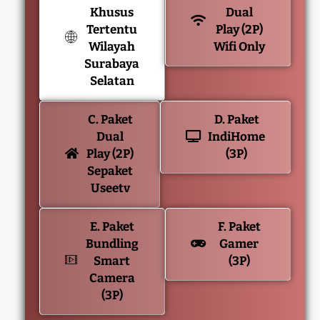
Khusus
Dual
Tertentu
Play (2P)
Wilayah
Wifi Only
Surabaya
Selatan
C. Paket
D. Paket
Dual
IndiHome
Play (2P)
(3P)
Sepaket
Useetv
E. Paket
F. Paket
Bundling
Gamer
Smart
(3P)
Camera
(3P)