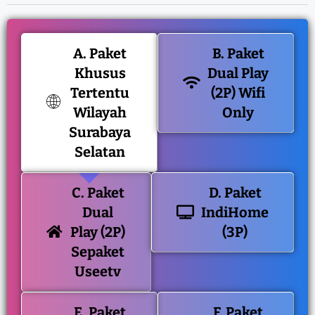
A. Paket
B. Paket
Khusus
Dual Play
Tertentu
(2P) Wifi
Wilayah
Only
Surabaya
Selatan
C. Paket
D. Paket
Dual
IndiHome
Play (2P)
(3P)
Sepaket
Useetv
E. Paket
F. Paket