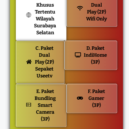
Khusus
Dual
Tertentu
Play (2P)
Wilayah
Wifi Only
Surabaya
Selatan
C. Paket
D. Paket
Dual
IndiHome
Play (2P)
(3P)
Sepaket
Useetv
E. Paket
F. Paket
Bundling
Gamer
Smart
(3P)
Camera
(3P)