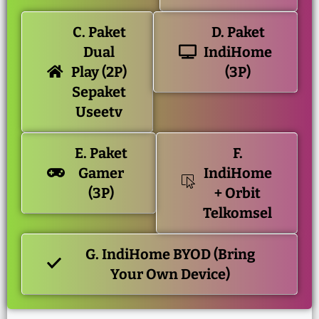
C. Paket
D. Paket
Dual
IndiHome
Play (2P)
(3P)
Sepaket
Useetv
E. Paket
F.
Gamer
IndiHome
(3P)
+ Orbit
Telkomsel
G. IndiHome BYOD (Bring
Your Own Device)