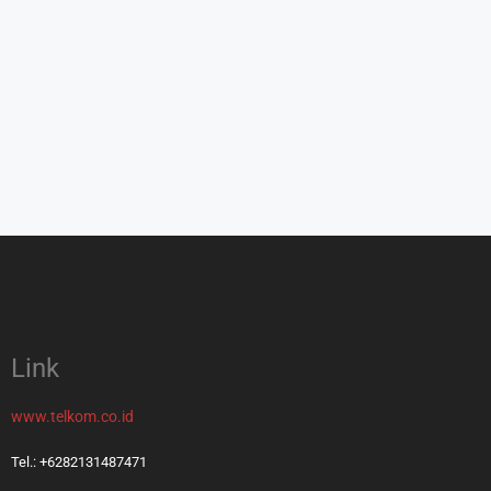
Link
www.telkom.co.id
Tel.: +6282131487471