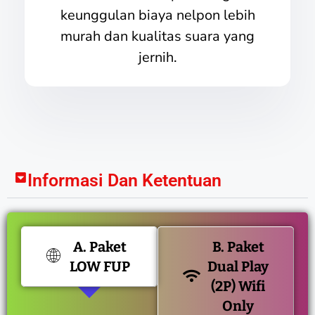
keunggulan biaya nelpon lebih
murah dan kualitas suara yang
jernih.
Informasi Dan Ketentuan
A. Paket
B. Paket
LOW FUP
Dual Play
(2P) Wifi
Only