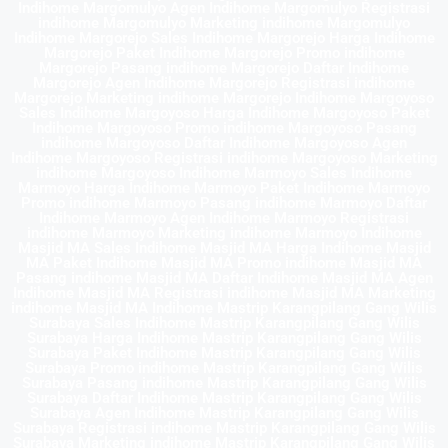
Indihome Margomulyo Agen Indihome Margomulyo Registrasi
indihome Margomulyo Marketing indihome Margomulyo
Indihome Margorejo Sales Indihome Margorejo Harga Indihome
Margorejo Paket Indihome Margorejo Promo indihome
Margorejo Pasang indihome Margorejo Daftar Indihome
Margorejo Agen Indihome Margorejo Registrasi indihome
Margorejo Marketing indihome Margorejo Indihome Margoyoso
Sales Indihome Margoyoso Harga Indihome Margoyoso Paket
Indihome Margoyoso Promo indihome Margoyoso Pasang
indihome Margoyoso Daftar Indihome Margoyoso Agen
Indihome Margoyoso Registrasi indihome Margoyoso Marketing
indihome Margoyoso Indihome Marmoyo Sales Indihome
Marmoyo Harga Indihome Marmoyo Paket Indihome Marmoyo
Promo indihome Marmoyo Pasang indihome Marmoyo Daftar
Indihome Marmoyo Agen Indihome Marmoyo Registrasi
indihome Marmoyo Marketing indihome Marmoyo Indihome
Masjid MA Sales Indihome Masjid MA Harga Indihome Masjid
MA Paket Indihome Masjid MA Promo indihome Masjid MA
Pasang indihome Masjid MA Daftar Indihome Masjid MA Agen
Indihome Masjid MA Registrasi indihome Masjid MA Marketing
indihome Masjid MA Indihome Mastrip Karangpilang Gang Wilis
Surabaya Sales Indihome Mastrip Karangpilang Gang Wilis
Surabaya Harga Indihome Mastrip Karangpilang Gang Wilis
Surabaya Paket Indihome Mastrip Karangpilang Gang Wilis
Surabaya Promo indihome Mastrip Karangpilang Gang Wilis
Surabaya Pasang indihome Mastrip Karangpilang Gang Wilis
Surabaya Daftar Indihome Mastrip Karangpilang Gang Wilis
Surabaya Agen Indihome Mastrip Karangpilang Gang Wilis
Surabaya Registrasi indihome Mastrip Karangpilang Gang Wilis
Surabaya Marketing indihome Mastrip Karangpilang Gang Wilis