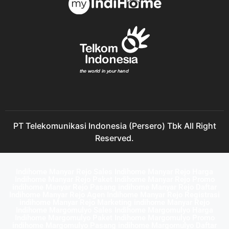
PT Telekomunikasi Indonesia (Persero) Tbk All Right
Reserved.
Indihome Manyar Rejo Sales Indihome Manyar Rejo Harga
Indihome Manyar Rejo Paket Indihome Manyar Rejo Promo
indihome Manyar Rejo Pasang indihome Manyar Rejo Daftar
Indihome Manyar Rejo Agen Indihome Manyar Rejo Registrasi
indihome Manyar Rejo Marketing indihome Manyar Rejo
Indihome Margomulyo Sales Indihome Margomulyo Harga
Indihome Margomulyo Paket Indihome Margomulyo Promo
indihome Margomulyo Pasang indihome Margomulyo Daftar