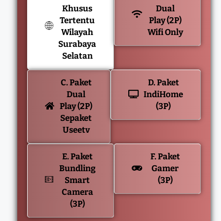
Khusus
Dual
Tertentu
Play (2P)
Wilayah
Wifi Only
Surabaya
Selatan
C. Paket
D. Paket
Dual
IndiHome
Play (2P)
(3P)
Sepaket
Useetv
E. Paket
F. Paket
Bundling
Gamer
Smart
(3P)
Camera
(3P)