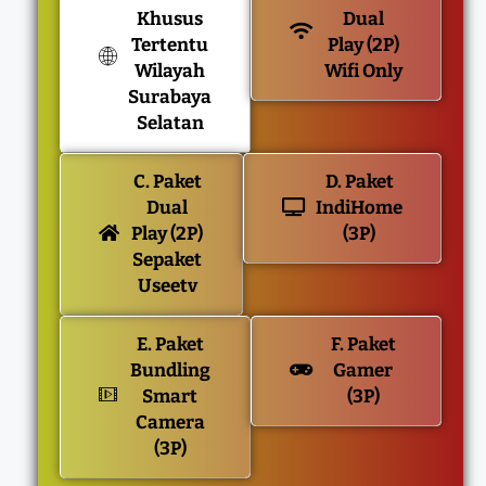
Khusus
Dual
Tertentu
Play (2P)
Wilayah
Wifi Only
Surabaya
Selatan
C. Paket
D. Paket
Dual
IndiHome
Play (2P)
(3P)
Sepaket
Useetv
E. Paket
F. Paket
Bundling
Gamer
Smart
(3P)
Camera
(3P)