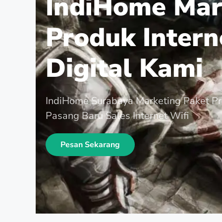
IndiHome Mar
Produk Intern
Digital Kami
IndiHome Surabaya Marketing Paket P
Pasang Baru Sales Internet Wifi
Pesan Sekarang