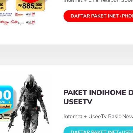
DAFTAR PAKET INET+PHO
PAKET INDIHOME 
USEETV
Internet + UseeTv Basic Ne
DAFTAR PAKET INET+USE