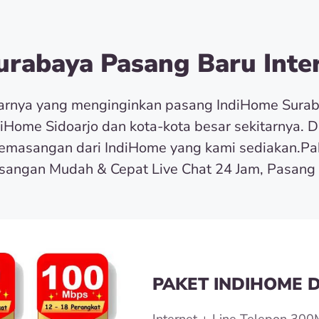
rabaya Pasang Baru Inter
tarnya yang menginginkan pasang IndiHome Sura
diHome Sidoarjo dan kota-kota besar sekitarnya. 
masangan dari IndiHome yang kami sediakan.Pa
angan Mudah & Cepat Live Chat 24 Jam, Pasang 
PAKET INDIHOME D
Internet + Line Telepon 300