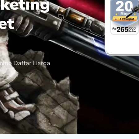
keting
et
romo Daftar Harga