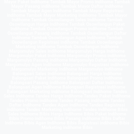
Mayor Paket Indihome Tambak Mayor Promo indihome Tambak
Mayor Pasang indihome Tambak Mayor Daftar Indihome
Tambak Mayor Agen Indihome Tambak Mayor Registrasi
indihome Tambak Mayor Marketing indihome Tambak Mayor
Indihome Tambak Osowilangun Sales Indihome Tambak
Osowilangun Harga Indihome Tambak Osowilangun Paket
Indihome Tambak Osowilangun Promo indihome Tambak
Osowilangun Pasang indihome Tambak Osowilangun Daftar
Indihome Tambak Osowilangun Agen Indihome Tambak
Osowilangun Registrasi indihome Tambak Osowilangun
Marketing indihome Tambak Osowilangun Indihome
Margomulyo Sales Indihome Margomulyo Harga Indihome
Margomulyo Paket Indihome Margomulyo Promo indihome
Margomulyo Pasang indihome Margomulyo Daftar Indihome
Margomulyo Agen Indihome Margomulyo Registrasi indihome
Margomulyo Marketing indihome Margomulyo Indihome
Balongsari Sales Indihome Balongsari Harga Indihome
Balongsari Paket Indihome Balongsari Promo indihome
Balongsari Pasang indihome Balongsari Daftar Indihome
Balongsari Agen Indihome Balongsari Registrasi indihome
Balongsari Marketing indihome Balongsari Indihome Tandes
Sales Indihome Tandes Harga Indihome Tandes Paket Indihome
Tandes Promo indihome Tandes Pasang indihome Tandes
Daftar Indihome Tandes Agen Indihome Tandes Registrasi
indihome Tandes Marketing indihome Tandes Indihome Bibis
Sales Indihome Bibis Harga Indihome Bibis Paket Indihome
Bibis Promo indihome Bibis Pasang indihome Bibis Daftar
Indihome Bibis Agen Indihome Bibis Registrasi indihome Bibis
Marketing indihome Bibis