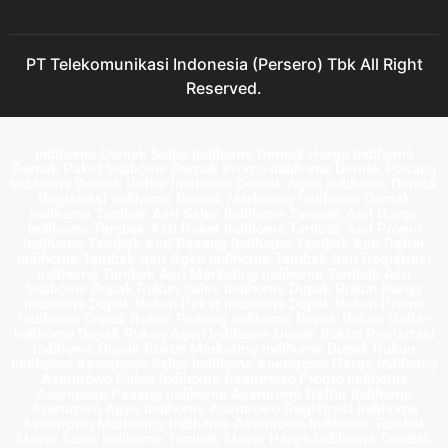
PT Telekomunikasi Indonesia (Persero) Tbk All Right
Reserved.
Indihome Demak Sales Indihome Demak Harga Indihome
Demak Paket Indihome Demak Promo indihome Demak Pasang
indihome Demak Daftar Indihome Demak Agen Indihome Demak
Registrasi indihome Demak Marketing indihome Demak
Indihome Tambak Asri Sales Indihome Tambak Asri Harga
Indihome Tambak Asri Paket Indihome Tambak Asri Promo
indihome Tambak Asri Pasang indihome Tambak Asri Daftar
Indihome Tambak Asri Agen Indihome Tambak Asri Registrasi
indihome Tambak Asri Marketing indihome Tambak Asri
Indihome Dupak Rukun Sales Indihome Dupak Rukun Harga
Indihome Dupak Rukun Paket Indihome Dupak Rukun Promo
indihome Dupak Rukun Pasang indihome Dupak Rukun Daftar
Indihome Dupak Rukun Agen Indihome Dupak Rukun Registrasi
indihome Dupak Rukun Marketing indihome Dupak Rukun
Indihome Asemrowo Sales Indihome Asemrowo Harga Indihome
Asemrowo Paket Indihome Asemrowo Promo indihome
Asemrowo Pasang indihome Asemrowo Daftar Indihome
Asemrowo Agen Indihome Asemrowo Registrasi indihome
Asemrowo Marketing indihome Asemrowo Indihome Tambak
Mayor Sales Indihome Tambak Mayor Harga Indihome Tambak