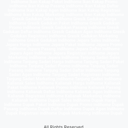
Indihome Ikan Kakap Paket Indihome Ikan Kakap Promo
indihome Ikan Kakap Pasang indihome Ikan Kakap Daftar
Indihome Ikan Kakap Agen Indihome Ikan Kakap Registrasi
indihome Ikan Kakap Marketing indihome Ikan Kakap Indihome
Gresik Gadukan Sales Indihome Gresik Gadukan Harga
Indihome Gresik Gadukan Paket Indihome Gresik Gadukan
Promo indihome Gresik Gadukan Pasang indihome Gresik
Gadukan Daftar Indihome Gresik Gadukan Agen Indihome Gresik
Gadukan Registrasi indihome Gresik Gadukan Marketing
indihome Gresik Gadukan Indihome Jepara Sales Indihome
Jepara Harga Indihome Jepara Paket Indihome Jepara Promo
indihome Jepara Pasang indihome Jepara Daftar Indihome
Jepara Agen Indihome Jepara Registrasi indihome Jepara
Marketing indihome Jepara Indihome Tanjung Sadari Sales
Indihome Tanjung Sadari Harga Indihome Tanjung Sadari Paket
Indihome Tanjung Sadari Promo indihome Tanjung Sadari
Pasang indihome Tanjung Sadari Daftar Indihome Tanjung
Sadari Agen Indihome Tanjung Sadari Registrasi indihome
Tanjung Sadari Marketing indihome Tanjung Sadari Indihome
Kalianak Sales Indihome Kalianak Harga Indihome Kalianak
Paket Indihome Kalianak Promo indihome Kalianak Pasang
indihome Kalianak Daftar Indihome Kalianak Agen Indihome
Kalianak Registrasi indihome Kalianak Marketing indihome
Kalianak Indihome Dupak Sales Indihome Dupak Harga
Indihome Dupak Paket Indihome Dupak Promo indihome Dupak
Pasang indihome Dupak Daftar Indihome Dupak Agen Indihome
Dupak Registrasi indihome Dupak Marketing indihome Dupak
All Rights Reserved.