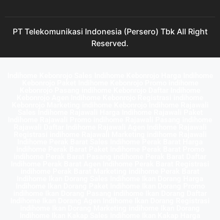
PT Telekomunikasi Indonesia (Persero) Tbk All Right
Reserved.
Indihome Kebonrojo Sales Indihome Kebonrojo Harga Indihome
Kebonrojo Paket Indihome Kebonrojo Promo indihome
Kebonrojo Pasang indihome Kebonrojo Daftar Indihome
Kebonrojo Agen Indihome Kebonrojo Registrasi indihome
Kebonrojo Marketing indihome Kebonrojo Indihome Rajawali
Sales Indihome Rajawali Harga Indihome Rajawali Paket
Indihome Rajawali Promo indihome Rajawali Pasang indihome
Rajawali Daftar Indihome Rajawali Agen Indihome Rajawali
Registrasi indihome Rajawali Marketing indihome Rajawali
Indihome Perak Barat Sales Indihome Perak Barat Harga
Indihome Perak Barat Paket Indihome Perak Barat Promo
indihome Perak Barat Pasang indihome Perak Barat Daftar
Indihome Perak Barat Agen Indihome Perak Barat Registrasi
indihome Perak Barat Marketing indihome Perak Barat
Indihome Ikan Dorang Sales Indihome Ikan Dorang Harga
Indihome Ikan Dorang Paket Indihome Ikan Dorang Promo
indihome Ikan Dorang Pasang indihome Ikan Dorang Daftar
Indihome Ikan Dorang Agen Indihome Ikan Dorang Registrasi
indihome Ikan Dorang Marketing indihome Ikan Dorang
Indihome Ikan Kakap Sales Indihome Ikan Kakap Harga