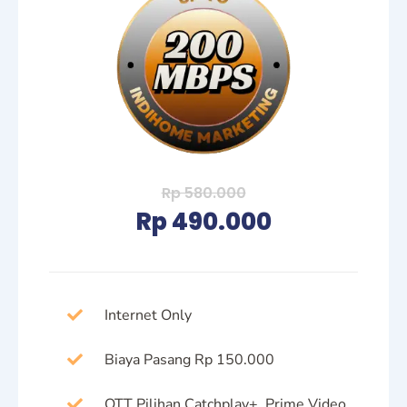
Rp 580.000
Rp 490.000
Internet Only
Biaya Pasang Rp 150.000
OTT Pilihan Catchplay+, Prime Video