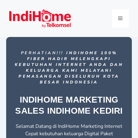
PERHATIAN!!!
INDIHOME 100%
FIBER HADIR MELENGKAPI
KEBUTUHAN INTERNET ANDA DAN
KELUARGA KAMI MELAYANI
PEMASANGAN DISELURUH KOTA
BESAR INDONESIA
INDIHOME MARKETING
SALES INDIHOME KEDIRI
Selamat Datang di IndiHome Marketing Internet
Cepat kebutuhan keluarga Digital Paket