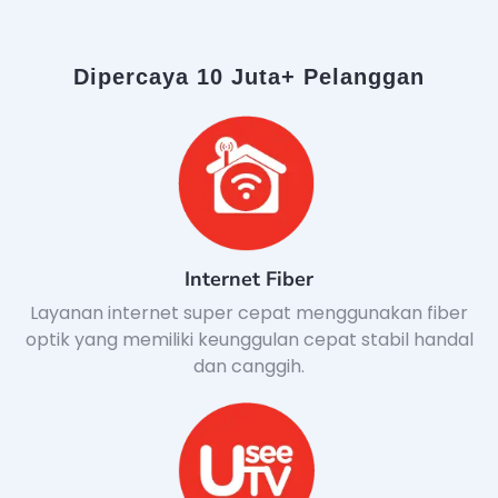
Dipercaya 10 Juta+ Pelanggan
Internet Fiber
Layanan internet super cepat menggunakan fiber
optik yang memiliki keunggulan cepat stabil handal
dan canggih.