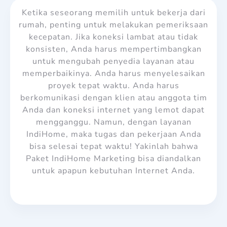
Ketika seseorang memilih untuk bekerja dari
rumah, penting untuk melakukan pemeriksaan
kecepatan. Jika koneksi lambat atau tidak
konsisten, Anda harus mempertimbangkan
untuk mengubah penyedia layanan atau
memperbaikinya. Anda harus menyelesaikan
proyek tepat waktu. Anda harus
berkomunikasi dengan klien atau anggota tim
Anda dan koneksi internet yang lemot dapat
mengganggu. Namun, dengan layanan
IndiHome, maka tugas dan pekerjaan Anda
bisa selesai tepat waktu! Yakinlah bahwa
Paket IndiHome Marketing
bisa diandalkan
untuk apapun kebutuhan Internet Anda.