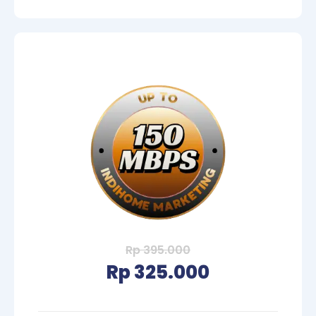
Rp 395.000
Rp 325.000