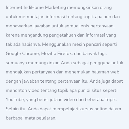
Internet IndiHome Marketing memungkinkan orang
untuk mempelajari informasi tentang topik apa pun dan
menawarkan jawaban untuk semua jenis pertanyaan,
karena mengandung pengetahuan dan informasi yang
tak ada habisnya. Menggunakan mesin pencari seperti
Google Chrome, Mozilla Firefox, dan banyak lagi,
semuanya memungkinkan Anda sebagai pengguna untuk
mengajukan pertanyaan dan menemukan halaman web
dengan jawaban tentang pertanyaan itu. Anda juga dapat
menonton video tentang topik apa pun di situs seperti
YouTube, yang berisi jutaan video dari beberapa topik.
Selain itu, Anda dapat mempelajari kursus online dalam
berbagai mata pelajaran.