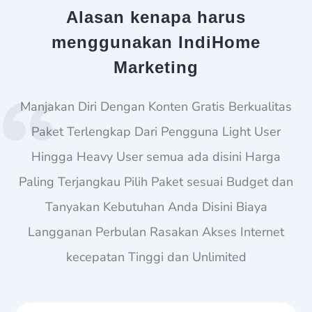
Alasan kenapa harus
menggunakan IndiHome
Marketing
Manjakan Diri Dengan Konten Gratis Berkualitas
Paket Terlengkap Dari Pengguna Light User
Hingga Heavy User semua ada disini Harga
Paling Terjangkau Pilih Paket sesuai Budget dan
Tanyakan Kebutuhan Anda Disini Biaya
Langganan Perbulan Rasakan Akses Internet
kecepatan Tinggi dan Unlimited