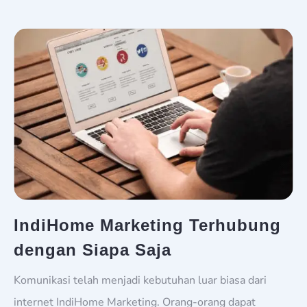
IndiHome Marketing Terhubung
dengan Siapa Saja
Komunikasi telah menjadi kebutuhan luar biasa dari
internet IndiHome Marketing. Orang-orang dapat