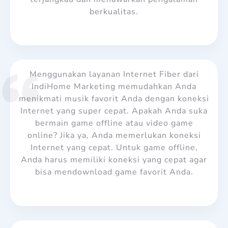
berkualitas.
Menggunakan layanan Internet Fiber dari
IndiHome Marketing memudahkan Anda
menikmati musik favorit Anda dengan koneksi
Internet yang super cepat.
Apakah Anda suka
bermain game offline atau video game
online? Jika ya, Anda memerlukan koneksi
Internet yang cepat. Untuk game offline,
Anda harus memiliki koneksi yang cepat agar
bisa mendownload game favorit Anda.