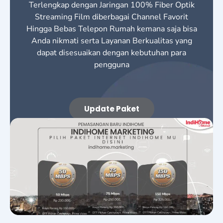
Terlengkap dengan Jaringan 100% Fiber Optik
Streaming Film diberbagai Channel Favorit
Hingga Bebas Telepon Rumah kemana saja bisa
Anda nikmati serta Layanan Berkualitas yang
dapat disesuaikan dengan kebutuhan para
pengguna
Update Paket