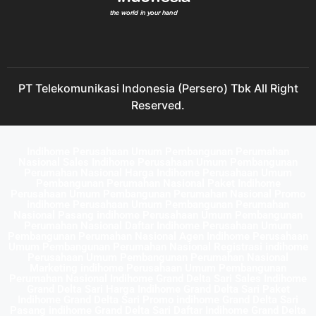
PT Telekomunikasi Indonesia (Persero) Tbk All Right
Reserved.
Indihome Perusahaan Umum Pembangunan Perumahan
Nasional Sales Indihome Perusahaan Umum Pembangunan
Perumahan Nasional Harga Indihome Perusahaan Umum
Pembangunan Perumahan Nasional Paket Indihome
Perusahaan Umum Pembangunan Perumahan Nasional Promo
indihome Perusahaan Umum Pembangunan Perumahan
Nasional Pasang indihome Perusahaan Umum Pembangunan
Perumahan Nasional Daftar Indihome Perusahaan Umum
Pembangunan Perumahan Nasional Agen Indihome Perusahaan
Umum Pembangunan Perumahan Nasional Registrasi indihome
Perusahaan Umum Pembangunan Perumahan Nasional
Marketing indihome Perusahaan Umum Pembangunan
Perumahan Nasional Indihome Grand Delta Sari Sales Indihome
Grand Delta Sari Harga Indihome Grand Delta Sari Paket
Indihome Grand Delta Sari Promo indihome Grand Delta Sari
Pasang indihome Grand Delta Sari Daftar Indihome Grand Delta