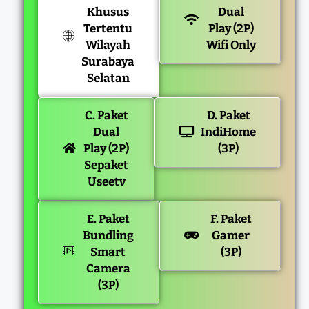
Khusus
Dual
Tertentu
Play (2P)
Wilayah
Wifi Only
Surabaya
Selatan
C. Paket
D. Paket
Dual
IndiHome
Play (2P)
(3P)
Sepaket
Useetv
E. Paket
F. Paket
Bundling
Gamer
Smart
(3P)
Camera
(3P)