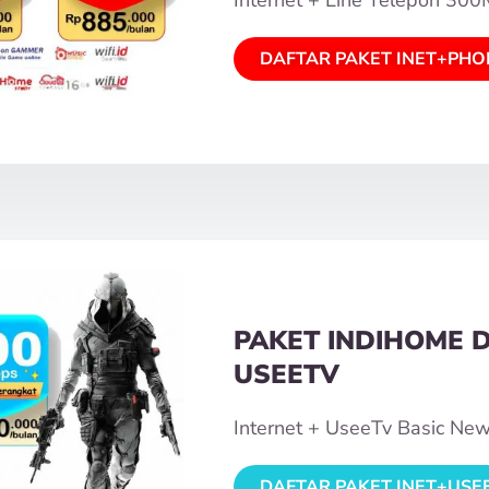
DAFTAR PAKET INET+PHO
PAKET INDIHOME 
USEETV
Internet + UseeTv Basic Ne
DAFTAR PAKET INET+USE