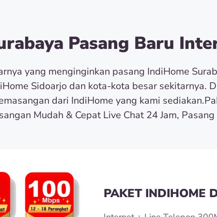
rabaya Pasang Baru Inter
tarnya yang menginginkan pasang IndiHome Sura
diHome Sidoarjo dan kota-kota besar sekitarnya. 
masangan dari IndiHome yang kami sediakan.Pa
angan Mudah & Cepat Live Chat 24 Jam, Pasang 
PAKET INDIHOME D
Internet + Line Telepon 300