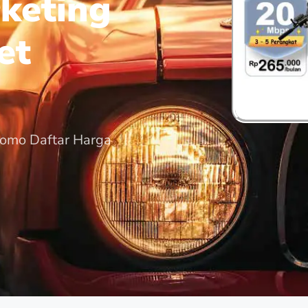
keting
et
romo Daftar Harga