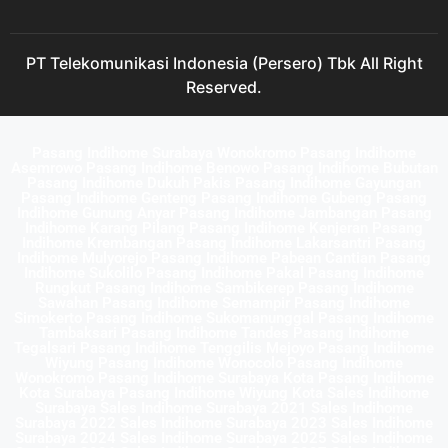
PT Telekomunikasi Indonesia (Persero) Tbk All Right
Reserved.
Pasang Indihome Surabaya Wonokromo Pasang Indihome
Asemrowo Pasang Indihome Benowo Pasang Indihome Bubutan
Pasang Indihome Dukuh Pakis Pasang Indihome Gayungan
Pasang Indihome Genteng Pasang Indihome Gubeng Pasang
Indihome Gunung Anyar Pasang Indihome Jambangan Pasang
Indihome Karang Pilang Pasang Indihome Kenjeran Pasang
Indihome Krembangan Pasang Indihome Lakarsantri Pasang
Indihome Mulyorejo Pasang Indihome Pabean Cantian Pasang
Indihome Sukolilo Pasang Indihome Pakal Pasang Indihome
Rungkut Pasang Indihome Sambikerep Pasang Indihome
Sawahan Pasang Indihome Semampir Pasang Indihome
Simokerto Pasang Indihome Sukomanunggal Pasang Indihome
Tambaksari Pasang Indihome Tandes Pasang Indihome
Tegalsari Pasang Indihome Tenggilis Mejoyo Pasang Indihome
Wiyung Pasang Indihome Wonocolo Pasang Indihome
Wonokromo Pasang Indihome Surabaya Kota Pasang Indihome
Kota Surabaya Pasang Indihome Wiyung Kota Sales Indihome
Surabaya Sales Indihome Surabaya 2021 Sales Indihome
Surabaya 2022 Sales Indihome Surabaya 2023 Sales Indihome
Surabaya 2024 Sales Indihome Surabaya 2025 Sales Indihome