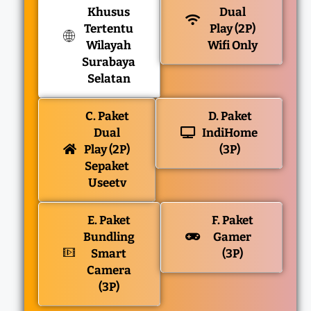
Khusus
Dual
Tertentu
Play (2P)
Wilayah
Wifi Only
Surabaya
Selatan
C. Paket
D. Paket
Dual
IndiHome
Play (2P)
(3P)
Sepaket
Useetv
E. Paket
F. Paket
Bundling
Gamer
Smart
(3P)
Camera
(3P)