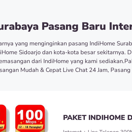
rabaya Pasang Baru Inter
tarnya yang menginginkan pasang IndiHome Sura
diHome Sidoarjo dan kota-kota besar sekitarnya. 
masangan dari IndiHome yang kami sediakan.Pa
angan Mudah & Cepat Live Chat 24 Jam, Pasang 
PAKET INDIHOME D
Internet + Line Telepon 300