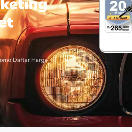
keting
et
romo Daftar Harga