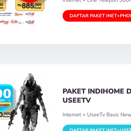
DAFTAR PAKET INET+PHO
PAKET INDIHOME 
USEETV
Internet + UseeTv Basic Ne
DAFTAR PAKET INET+USE