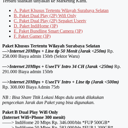
Terbaru silahkan tanyakan ke Marketing Kami.
A. Paket Khusus Tertentu Wilayah Surabaya Selatan
B. Paket Dual Play (2P) Wifi Only
C. Paket Dual Play (2P) Sepaket Useetv
D. Paket IndiHome (3P)
E. Paket Bundling Smart Camera (3P)
F. Paket Gamer (3P)
Paket Khusus Tertentu Wilayah Surabaya Selatan
—>
Internet 20Mbps + Line tlp 50 Menit (Jarak <250m)
Rp.
258.000 Biaya admin 150rb (Sektor Waru)
—>Internet 20Mbps + UseeTV Intro 34 CH (Jarak <250m)
Rp.
291.000 Biaya admin 150rb
—>Internet 20Mbps + UseeTV Intro + Line tlp (Jarak <500m)
Rp. 308.000 Biaya Admin 75rb
NB : Bisa Share Titik Lokasi Maps dulu untuk dilakukan
pengecekan Jarak dan Paket yang bisa digunakan.
Paket B Dual Play Wifi Only
(Internet Wifi+Phone 300 menit)
——> IndiHome 20 Mbps Rp. 346.000/bln *FUP 500GB*
——> IndiHome 50 Mbps Rp. 583.000/bln *FUP 1.200GB*