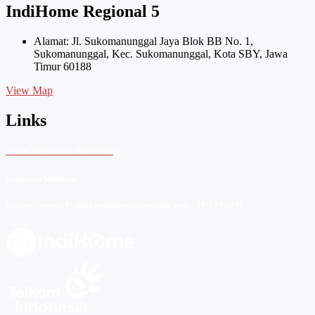
IndiHome Regional 5
Alamat: Jl. Sukomanunggal Jaya Blok BB No. 1,
Sukomanunggal, Kec. Sukomanunggal, Kota SBY, Jawa
Timur 60188
View Map
Links
www.indihome.marketing
Gangguan IndiHome
Contact Center 147 (dari handphone tekan kode area + 147) 031-147