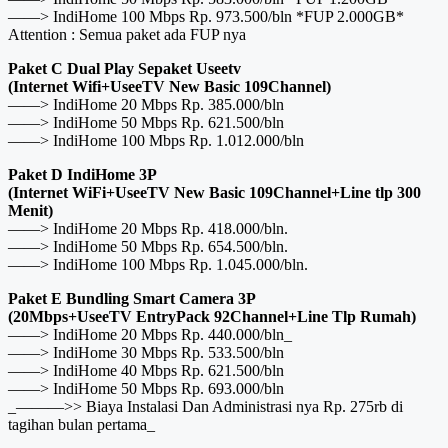
——> IndiHome 100 Mbps Rp. 973.500/bln *FUP 2.000GB*
Attention : Semua paket ada FUP nya
Paket C Dual Play Sepaket Useetv
(Internet Wifi+UseeTV New Basic 109Channel)
——> IndiHome 20 Mbps Rp. 385.000/bln
——> IndiHome 50 Mbps Rp. 621.500/bln
——> IndiHome 100 Mbps Rp. 1.012.000/bln
Paket D IndiHome 3P
(Internet WiFi+UseeTV New Basic 109Channel+Line tlp 300
Menit)
——> IndiHome 20 Mbps Rp. 418.000/bln.
——> IndiHome 50 Mbps Rp. 654.500/bln.
——> IndiHome 100 Mbps Rp. 1.045.000/bln.
Paket E Bundling Smart Camera 3P
(20Mbps+UseeTV EntryPack 92Channel+Line Tlp Rumah)
——> IndiHome 20 Mbps Rp. 440.000/bln_
——> IndiHome 30 Mbps Rp. 533.500/bln
——> IndiHome 40 Mbps Rp. 621.500/bln
——> IndiHome 50 Mbps Rp. 693.000/bln
_———>> Biaya Instalasi Dan Administrasi nya Rp. 275rb di
tagihan bulan pertama_