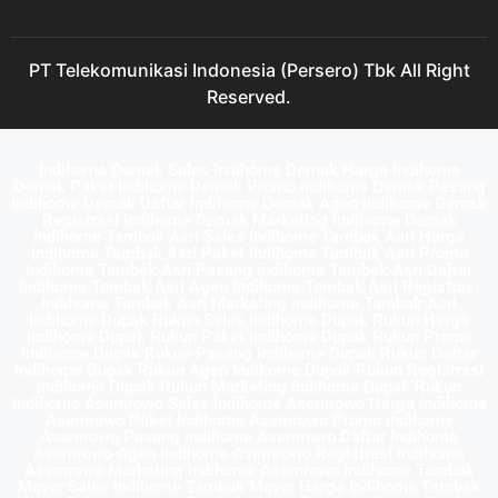
PT Telekomunikasi Indonesia (Persero) Tbk All Right
Reserved.
Indihome Demak Sales Indihome Demak Harga Indihome
Demak Paket Indihome Demak Promo indihome Demak Pasang
indihome Demak Daftar Indihome Demak Agen Indihome Demak
Registrasi indihome Demak Marketing indihome Demak
Indihome Tambak Asri Sales Indihome Tambak Asri Harga
Indihome Tambak Asri Paket Indihome Tambak Asri Promo
indihome Tambak Asri Pasang indihome Tambak Asri Daftar
Indihome Tambak Asri Agen Indihome Tambak Asri Registrasi
indihome Tambak Asri Marketing indihome Tambak Asri
Indihome Dupak Rukun Sales Indihome Dupak Rukun Harga
Indihome Dupak Rukun Paket Indihome Dupak Rukun Promo
indihome Dupak Rukun Pasang indihome Dupak Rukun Daftar
Indihome Dupak Rukun Agen Indihome Dupak Rukun Registrasi
indihome Dupak Rukun Marketing indihome Dupak Rukun
Indihome Asemrowo Sales Indihome Asemrowo Harga Indihome
Asemrowo Paket Indihome Asemrowo Promo indihome
Asemrowo Pasang indihome Asemrowo Daftar Indihome
Asemrowo Agen Indihome Asemrowo Registrasi indihome
Asemrowo Marketing indihome Asemrowo Indihome Tambak
Mayor Sales Indihome Tambak Mayor Harga Indihome Tambak