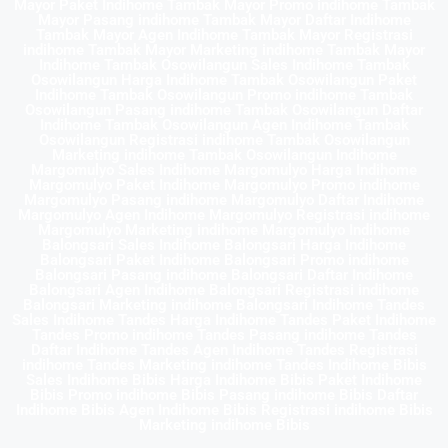
Mayor Paket Indihome Tambak Mayor Promo indihome Tambak
Mayor Pasang indihome Tambak Mayor Daftar Indihome
Tambak Mayor Agen Indihome Tambak Mayor Registrasi
indihome Tambak Mayor Marketing indihome Tambak Mayor
Indihome Tambak Osowilangun Sales Indihome Tambak
Osowilangun Harga Indihome Tambak Osowilangun Paket
Indihome Tambak Osowilangun Promo indihome Tambak
Osowilangun Pasang indihome Tambak Osowilangun Daftar
Indihome Tambak Osowilangun Agen Indihome Tambak
Osowilangun Registrasi indihome Tambak Osowilangun
Marketing indihome Tambak Osowilangun Indihome
Margomulyo Sales Indihome Margomulyo Harga Indihome
Margomulyo Paket Indihome Margomulyo Promo indihome
Margomulyo Pasang indihome Margomulyo Daftar Indihome
Margomulyo Agen Indihome Margomulyo Registrasi indihome
Margomulyo Marketing indihome Margomulyo Indihome
Balongsari Sales Indihome Balongsari Harga Indihome
Balongsari Paket Indihome Balongsari Promo indihome
Balongsari Pasang indihome Balongsari Daftar Indihome
Balongsari Agen Indihome Balongsari Registrasi indihome
Balongsari Marketing indihome Balongsari Indihome Tandes
Sales Indihome Tandes Harga Indihome Tandes Paket Indihome
Tandes Promo indihome Tandes Pasang indihome Tandes
Daftar Indihome Tandes Agen Indihome Tandes Registrasi
indihome Tandes Marketing indihome Tandes Indihome Bibis
Sales Indihome Bibis Harga Indihome Bibis Paket Indihome
Bibis Promo indihome Bibis Pasang indihome Bibis Daftar
Indihome Bibis Agen Indihome Bibis Registrasi indihome Bibis
Marketing indihome Bibis