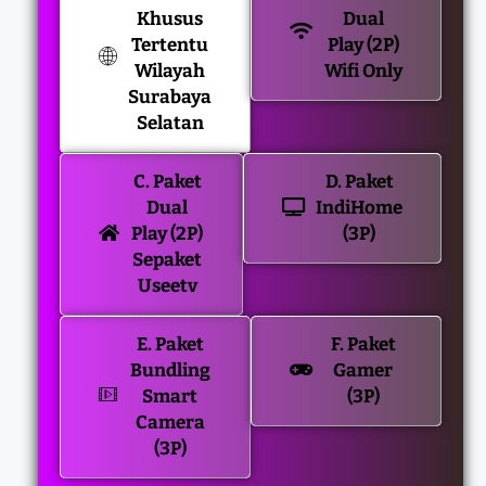
Khusus
Dual
Tertentu
Play (2P)
Wilayah
Wifi Only
Surabaya
Selatan
C. Paket
D. Paket
Dual
IndiHome
Play (2P)
(3P)
Sepaket
Useetv
E. Paket
F. Paket
Bundling
Gamer
Smart
(3P)
Camera
(3P)