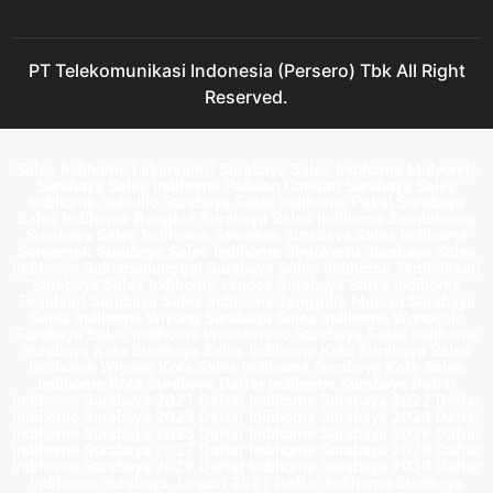
PT Telekomunikasi Indonesia (Persero) Tbk All Right
Reserved.
Sales Indihome Lakarsantri Surabaya Sales Indihome Mulyorejo
Surabaya Sales Indihome Pabean Cantian Surabaya Sales
Indihome Sukolilo Surabaya Sales Indihome Pakal Surabaya
Sales Indihome Rungkut Surabaya Sales Indihome Sambikerep
Surabaya Sales Indihome Sawahan Surabaya Sales Indihome
Semampir Surabaya Sales Indihome Simokerto Surabaya Sales
Indihome Sukomanunggal Surabaya Sales Indihome Tambaksari
Surabaya Sales Indihome Tandes Surabaya Sales Indihome
Tegalsari Surabaya Sales Indihome Tenggilis Mejoyo Surabaya
Sales Indihome Wiyung Surabaya Sales Indihome Wonocolo
Surabaya Sales Indihome Wonokromo Surabaya Sales Indihome
Surabaya Kota Surabaya Sales Indihome Kota Surabaya Sales
Indihome Wiyung Kota Sales Indihome Surabaya Kota Sales
Indihome Kota Surabaya Daftar Indihome Surabaya Daftar
Indihome Surabaya 2021 Daftar Indihome Surabaya 2022 Daftar
Indihome Surabaya 2023 Daftar Indihome Surabaya 2024 Daftar
Indihome Surabaya 2025 Daftar Indihome Surabaya 2026 Daftar
Indihome Surabaya 2027 Daftar Indihome Surabaya 2028 Daftar
Indihome Surabaya 2029 Daftar Indihome Surabaya 2030 Daftar
Indihome Surabaya Januari 2021 Daftar Indihome Surabaya