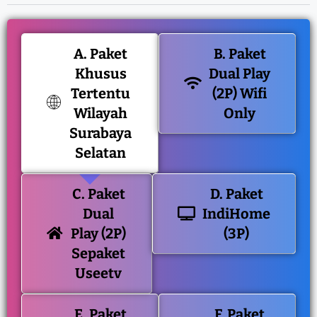
A. Paket
B. Paket
Khusus
Dual Play
Tertentu
(2P) Wifi
Wilayah
Only
Surabaya
Selatan
C. Paket
D. Paket
Dual
IndiHome
Play (2P)
(3P)
Sepaket
Useetv
E. Paket
F. Paket